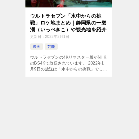
ウルトラセブン「水中からの挑
戦」ロケ地まとめ｜静岡県の一碧
湖（いっぺきこ）や観光地を紹介
更新日：
2022年2月1日
映画
芸能
ウルトラセブンの4Kリマスター版がNHK
のBS4Kで放送されています。 2022年1
月9日の放送は「水中からの挑戦」でし
た。 神奈川県の「津久井湖」と静岡県の
「一碧湖」がロケ地となっています。 ウ
ルトラ警備隊がボートに乗 […]