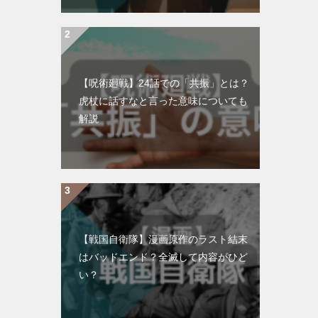
【呪術廻戦】24話での「共振」とは？
虎杖に話すなと言った意味についても
解説
【戦国自衛隊】漫画原作のラスト結末
はバッドエンド？全滅して内容がひど
い？