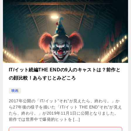
IT/イット続編THE ENDの9人のキャストは？前作と
の顔比較！あらすじとみどころ
映画
2017年公開の「IT/イット”それ”が見えたら、終わり。」か
ら27年後の様子を描いた「IT/イット THE END”それ”が見え
たら、終わり。」が2019年11月1日に公開となりました。
前作では世界中で爆発的ヒットを […]