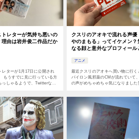
クスリのアオキで流れる声優
ストレターが気持ち悪いの
やのまもる」ってイケメン？
？理由は岩井俊二作品だか
なる顔と意外なプロフィール
アニメ
最近クスリのアオキへ買い物に行く
トレターが1月17日に公開され
パイロン風邪薬のCMが流れていて
。 もうすでに見に行っている方
の声がめちゃめちゃ気になりました
っしゃるようで、Twitterなど
まーい声なんですよね。 「みやの
上がっています。 そのなかでも
でした」と言っていたので、早速調
悪い」というキーワードが上位
みることに。 目次 声優みやのまも [
ので、今回はなぜ […]