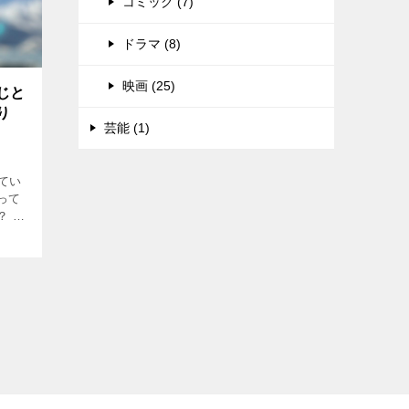
コミック (7)
ドラマ (8)
映画 (25)
じと
り
芸能 (1)
てい
って
？ 今
ま
ラマ
「