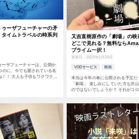
トゥーザフューチャーの矛
？タイムトラベルの時系列
又吉直樹原作の「劇場」の映
どこで見れる？無料ならAmaz
プライム一択！
更新日：
2024年1月20日
ゥーザフューチャーは、公開か
VODサービス
映画
経つのに、今でも愛されている名
ね！！ 大人も子供もワクワクし
本当は今年の春に公開される予定だ
しめる作品ですが、一度見ただ
「劇場」 楽しみにしていた方も沢
あれ？？」という疑問が必ず出
のではないでしょうか？ それがコ
の深い作品です。 今回は、そ
影響で延期となり、7月17日の公開
りました。 公開にあたっても全国2
ミニシアターが中心だったので、 […