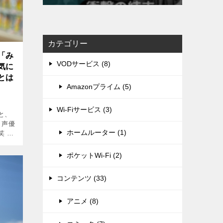
カテゴリー
「み
VODサービス (8)
気に
とは
Amazonプライム (5)
Wi-Fiサービス (3)
と、
、声優
ホームルーター (1)
笑 あ
まもる
べて
ポケットWi-Fi (2)
…]
コンテンツ (33)
アニメ (8)