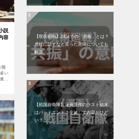
小説
【呪術廻戦】24話での「共振」とは？
内容
虎杖に話すなと言った意味についても
解説
公開
も多い
も黄色
きた
すよ
[…]
【戦国自衛隊】漫画原作のラスト結末
はバッドエンド？全滅して内容がひど
い？