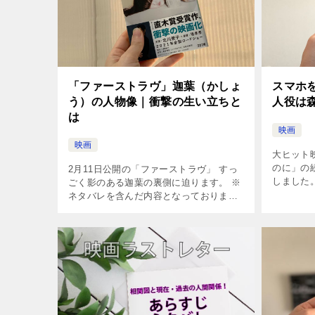
「ファーストラヴ」迦葉（かしょ
スマホ
う）の人物像｜衝撃の生い立ちと
人役は
は
映画
映画
大ヒット
のに」の続
2月11日公開の「ファーストラヴ」 すっ
しました
ごく影のある迦葉の裏側に迫ります。 ※
けなのに
ネタバレを含んだ内容となっておりま
る犯人に
す。 目次 「ファーストラヴ」で迦葉
スマホを落
（かしょう）はどんな人物？迦葉を演じ
る俳優迦葉の人物像迦葉の名前の由来迦
[…]