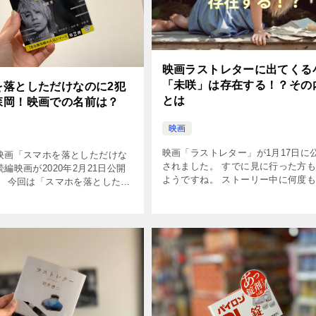
映画ラストレターに出てくる
「未咲」は存在する！？その
を落としただけなのに2犯
とは
森岡！映画での名前は？
映画
映画「ラストレター」が1月17日に
映画「スマホを落としただけな
されました。 すでに見に行った方
編映画が2020年2月21日公開
ようですね。 ストーリー中に何度
。 今回は「スマホを落としただ
い表紙の「未咲」という小説が出て
2（囚われの殺人鬼）」に登場す
のを覚えていますか？ 気になりま
ついてネタバレします。 目次
ね！ あったら読んでみたいですよね 
としただけなのに2 […]