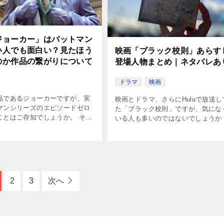
ジョーカー」はバットマン
い人でも面白い？見たほう
映画「ブラック校則」あらす
のか作品の繋がりについて
登場人物まとめ｜ネタバレあ
ドラマ
映画
品であるジョーカーですが、実
映画とドラマ、さらにHuluで放送し
マンシリーズのエピソードゼロ
た「ブラック校則」ですが、気にな
ことはご存知でしょうか。 そう
いる人も多いのではないでしょうか
ジョーカーを見に行くか、先に
回は映画のあらすじをまとめていき
ンシリーズを見てからにする
す。 目次 ブラック校則の映画とド
ところでもありますよね。 この
はどっちを先に見ればいいの？映画
[…]
2
3
次へ