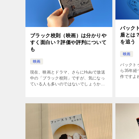
バック
盾とは
ブラック校則（映画）は分かりや
を追う
すく面白い？評価や評判について
も
映画
映画
バックト
ら35年
現在、映画とドラマ、さらにHuluで放送
作ですよ
中の「ブラック校則」ですが、気になっ
ながら楽
ている人も多いのではないでしょうか？
けだと「
※ドラマは終了となりました。 ※映画も
てくる奥
そろそろ終わりのようです。 今回は先生
[…]
に焦点を当てて、映画だけでは分 […]