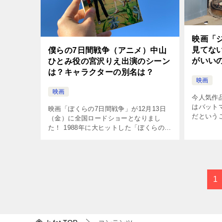
映画「
見てな
僕らの7日間戦争（アニメ）中山
がいい
ひとみ役の宮沢りえ出演のシーン
は？キャラクターの別名は？
映画
映画
今人気作
はバット
映画「ぼくらの7日間戦争」が12月13日
だという
（金）に全国ロードショーとなりまし
なると、
た！ 1988年に大ヒットした「ぼくらの七
バットマ
日間戦争」で中山ひとみ役だった宮沢り
か、悩む
えが、声優として登場する！と、公開前
記 […]
から話題となっていましたね。 本 […]
1