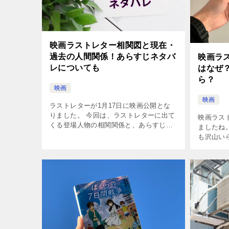
映画ラストレター相関図と現在・
過去の人間関係！あらすじネタバ
映画ラ
レについても
はなぜ
ら？
映画
映画
ラストレターが1月17日に映画公開とな
りました。 今回は、ラストレターに出て
映画ラス
くる登場人物の相関関係と、あらすじを
ましたね
まとめました。 後半はネタバレを含む内
も沢山いら
容となっておりますので、見に行く予定
に感想が
の方はご注意ください。 目次 映画 […]
「気持ち
にきていた