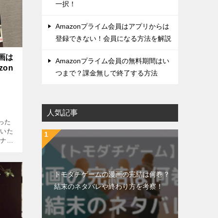
一択！
Amazonプライム会員はアプリからは
登録できない！会員になる方法を解説
画は
Amazonプライム会員の無料期間はい
on
つまで？課金無しで終了する方法
人気記事
った
山いた
ロナの
とな
0館の
]
トモダチゲームの漫画の完結は何巻？
結末のネタバレや終わり方を考察！