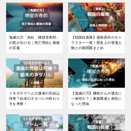
鬼滅の刃「炎柱・煉獄杏寿郎」
【戦国自衛隊】漫画原作のキャ
の死が泣ける｜死亡理由と最後
ラクター一覧！歴史上の登場人
の言葉
物との相関図まとめ
トモダチゲームの漫画の完結は
【鬼滅の刃】煉獄さんの過去に
何巻？結末のネタバレや終わり
一体何が？｜家族構成と炎柱に
方を考察！
なった理由